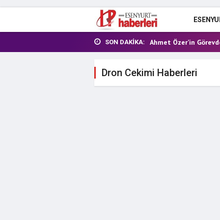
ESENYU
Esenyurt Recep Tayyip
Ahmet Özer’in Görevde
SON DAKIKA:
Kahramanmaraş'ta okula 
Esenyurt Belediye Başk
Dron Cekimi Haberleri
İBB'ye yolsuzluk opera
Esenyurt Recep Tayyip
Ahmet Özer’in Görevde