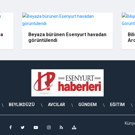
ra
Beyaza bürünen Esenyurt havadan
Bil
görüntülendi
Ard
BEYLİKDÜZÜ
AVCILAR
GÜNDEM
EĞİTİM
Küny