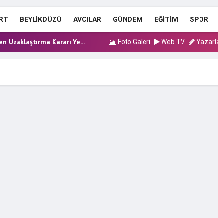
RT
BEYLİKDÜZÜ
AVCILAR
GÜNDEM
EĞİTİM
SPOR
 Erdoğan Eğitim Külliyes...
n Uzaklaştırma Kararı Ye...
Foto Galeri
Web TV
Yazarl
silahlı saldırı! 1 kiş...
an Yardımcısı Tahliye o...
syonunda yeni dalga: 5...
 Erdoğan Eğitim Külliyes...
n Uzaklaştırma Kararı Ye...