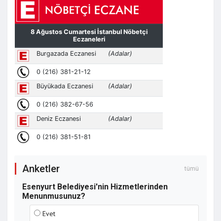
Ardahan'da çile musluktan akıyor! Yollar
gibi su da çamur içinde...
Sigaraya Bir Zam Daha
Anketler
tümü
Esenyurt Belediyesi'nin Hizmetlerinden
Menunmusunuz?
Evet