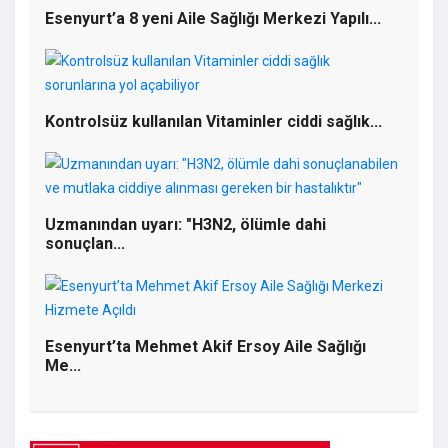
Yunus Dündar'dan Kemal Deniz Bozkurt'a
Esenyurt’a 8 yeni Aile Sağlığı Merkezi Yapılı...
Ağır Suçlama: "Ardahan'a ve CHP'ye İhanet
Ediyorlar"
Kontrolsüz kullanılan Vitaminler ciddi sağlık...
Uzmanından uyarı: "H3N2, ölümle dahi
sonuçlan...
Ardahan Üniversitesi'nin Geleceği İçin
Kritik Toplantı
Esenyurt’ta Mehmet Akif Ersoy Aile Sağlığı
Me...