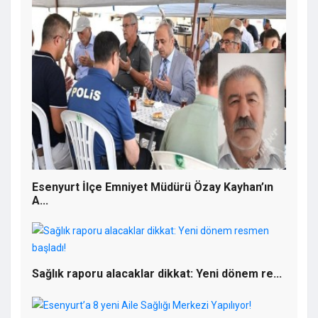
Akaryakıt Sektörüne Dev Operasyon: 6
Şirkete El Konuldu, 10 Şirkete Kayyum
Atandı
Esenyurt İlçe Emniyet Müdürü Özay Kayhan’ın
A...
Sağlık raporu alacaklar dikkat: Yeni dönem re...