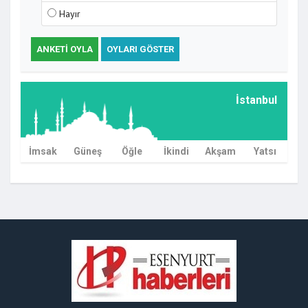
Hayır
ANKETI OYLA
OYLARI GÖSTER
İstanbul
Nafaka Ödeyenlere müjde! Süresiz nafaka
iptal edildi
İmsak
Güneş
Öğle
İkindi
Akşam
Yatsı
Ardahan Belediyesi'nin personel taşıma
görüntüsü tepki çekti!