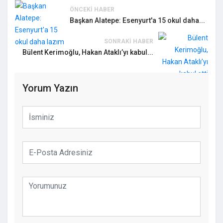
ÖNCEKI HABER
Başkan Alatepe: Esenyurt'a 15 okul daha...
Ardahan Belediyesi'nin personel taşıma
görüntüsü tepki çekti!
SONRAKI HABER
Bülent Kerimoğlu, Hakan Ataklı’yı kabul...
Yorum Yazın
"Vira Bismillah" Diyerek AK Parti'ye Geçti!
Orhan Çerkez'in Yorumlara Kapattığı İlk
Paylaşım Gündem Oldu