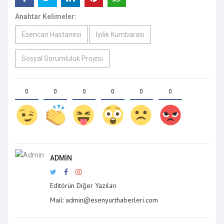
Anahtar Kelimeler:
Esencan Hastanesi
İyilik Kumbarası
Sosyal Sorumluluk Projesi
0
0
0
0
0
0
ADMIN
Editörün Diğer Yazıları
Mail: admin@esenyurthaberleri.com