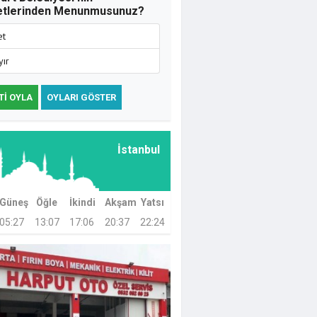
etlerinden Menunmusunuz?
et
yır
TI OYLA
OYLARI GÖSTER
İstanbul
Güneş
Öğle
İkindi
Akşam
Yatsı
05:27
13:07
17:06
20:37
22:24