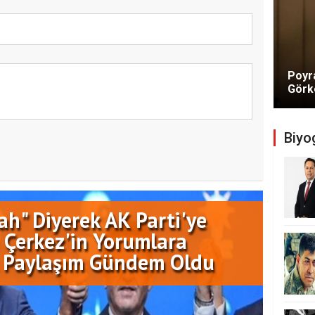
Poyra
Görke
Biyog
lah" Diyerek AK Parti'ye
 Çerkez'in Yorumlara
lk Paylaşım Gündem Oldu