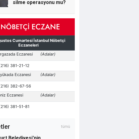
silme operasyonu mu?
Murat Kararkoç
Seyithan İzsiz Kayyumu
Yerdi, İl Başkanı ‘’Biz
Geniş Pencereden
Bakarız’’ Dedi
Osman Kamacı
Altı yaşında evli bir
çocuk ve cehalet
tler
tümü
urt Belediyesi'nin