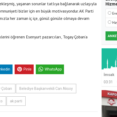
çekleşmiş, yaşanan sorunlar tatlıya bağlanarak uzlaşıyla
Hizm
mnuniyeti bizler için en büyük motivasyondur. AK Parti
Ev
ımızla her zaman iç içe, gönül gönüle olmaya devam
Ha
ANKE
klerini öğrenen Esenyurt pazarcıları, Togay Çoban’a
inkedin
Pinle
WhatsApp
İmsak
03:31
ay Çoban
Belediye Başkanvekili Can Aksoy
to
ak parti