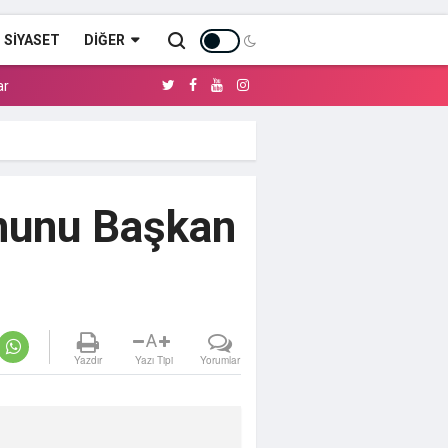
SİYASET
DIĞER
ar
ununu Başkan
A
Yazdır
Yazı Tipi
Yorumlar