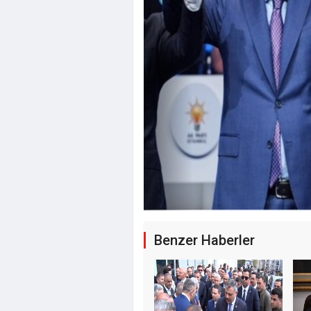
İstanbul'da 
Benzer Haberler
İçin Geri Say
Çekilecek