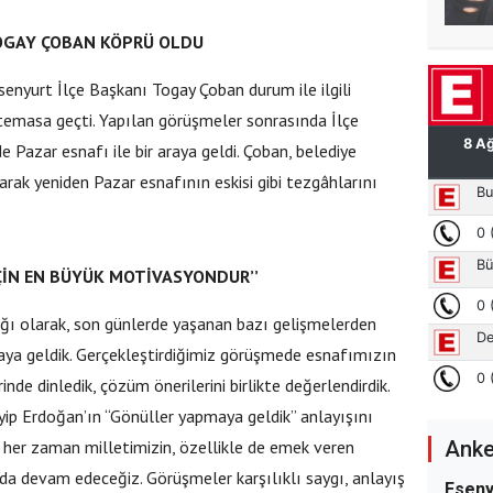
TOGAY ÇOBAN KÖPRÜ OLDU
enyurt İlçe Başkanı Togay Çoban durum ile ilgili
 temasa geçti. Yapılan görüşmeler sonrasında İlçe
 Pazar esnafı ile bir araya geldi. Çoban, belediye
arak yeniden Pazar esnafının eskisi gibi tezgâhlarını
İÇİN EN BÜYÜK MOTİVASYONDUR’’
lığı olarak, son günlerde yaşanan bazı gelişmelerden
raya geldik. Gerçekleştirdiğimiz görüşmede esnafımızın
rinde dinledik, çözüm önerilerini birlikte değerlendirdik.
p Erdoğan’ın “Gönüller yapmaya geldik” anlayışını
Anke
, her zaman milletimizin, özellikle de emek veren
a devam edeceğiz. Görüşmeler karşılıklı saygı, anlayış
Eseny