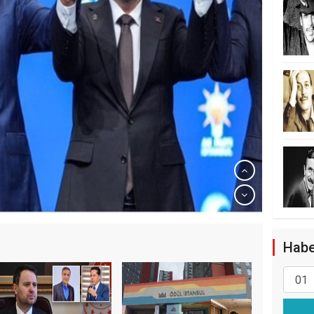
15 Bin Kiralık Sosyal Konut
Habe
ım: İlk Kura Eylülde