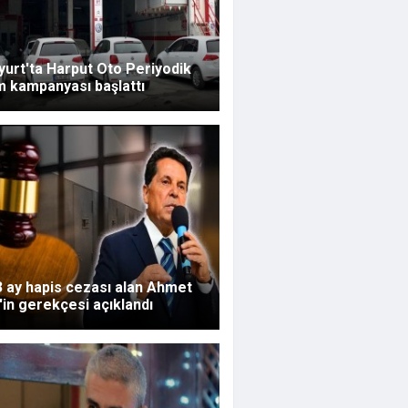
urt'ta Harput Oto Periyodik
m kampanyası başlattı
 3 ay hapis cezası alan Ahmet
in gerekçesi açıklandı