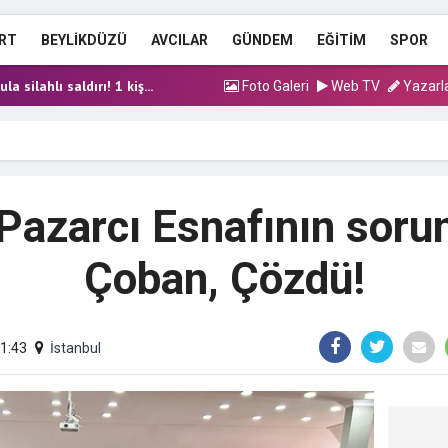
 Erdoğan Eğitim Külliyes...
RT
BEYLİKDÜZÜ
AVCILAR
GÜNDEM
EĞİTİM
SPOR
n Uzaklaştırma Kararı Ye...
silahlı saldırı! 1 kiş...
Foto Galeri
Web TV
Yazarl
an Yardımcısı Tahliye o...
syonunda yeni dalga: 5...
 Erdoğan Eğitim Külliyes...
n Uzaklaştırma Kararı Ye...
 Pazarcı Esnafının sor
Çoban, Çözdü!
11:43
İstanbul