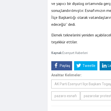
ve yapıcı bir diyalog ortamında ger
sonuçlandırılmıştır. Esnafımızın me
İlçe Başkanlığı olarak vatandaşlar
edeceğiz’’ dedi.
Ekmek teknelerini yeniden açabilece
teşekkür ettiler.
Kaynak:
Esenyurt Haberleri
Paylaş
Tweetle
L
Anahtar Kelimeler:
AK Parti Esenyurt İlçe Başkanı Tog
pazarcı esnafı
pazarcılar protes