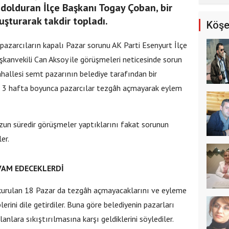
 dolduran İlçe Başkanı Togay Çoban, bir
turarak takdir topladı.
Köşe
pazarcıların kapalı Pazar sorunu AK Parti Esenyurt İlçe
kanvekili Can Aksoy ile görüşmeleri neticesinde sorun
allesi semt pazarının belediye tarafından bir
e 3 hafta boyunca pazarcılar tezgâh açmayarak eylem
 uzun süredir görüşmeler yaptıklarını fakat sorunun
ler.
VAM EDECEKLERDİ
e kurulan 18 Pazar da tezgâh açmayacaklarını ve eyleme
erini dile getirdiler. Buna göre belediyenin pazarları
lanlara sıkıştırılmasına karşı geldiklerini söylediler.