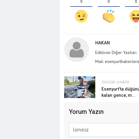
0
0
0
HAKAN
Editörün Diğer Yazıları
Mail: esenyurthaberle
ÖNCEKI HABER
Ardahan Bele
Esenyurt’ta düğün
görüntüsü te
kalan gence, m...
Yorum Yazın