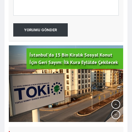
YORUMU GÖNDER
İstanbul'da 15 Bin Kiralık Sosyal Konut
İçin Geri Sayım: İlk Kura Eylülde Çekilecek
Yeşilçam'ın Efsanesi Kadir İnanır Hayatını