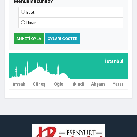
Menunmusunuz?
Evet
Hayır
ANKETI OYLA
OYLARI GÖSTER
İstanbul
İmsak
Güneş
Öğle
İkindi
Akşam
Yatsı