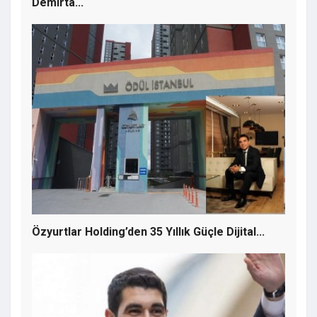
Demirta...
Yunus Dündar'dan Kemal Deniz Bozkurt'a
Ağır Suçlama: "Ardahan'a ve CHP'ye İhanet
Ediyorlar"
Özyurtlar Holding’den 35 Yıllık Güçle Dijital...
Ardahan Üniversitesi'nin Geleceği İçin
Kritik Toplantı