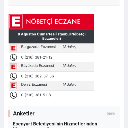
Ardahan Belediyesi'nin personel taşıma
görüntüsü tepki çekti!
"Vira Bismillah" Diyerek AK Parti'ye Geçti!
Orhan Çerkez'in Yorumlara Kapattığı İlk
Paylaşım Gündem Oldu
Anketler
tümü
Esenyurt Belediyesi'nin Hizmetlerinden