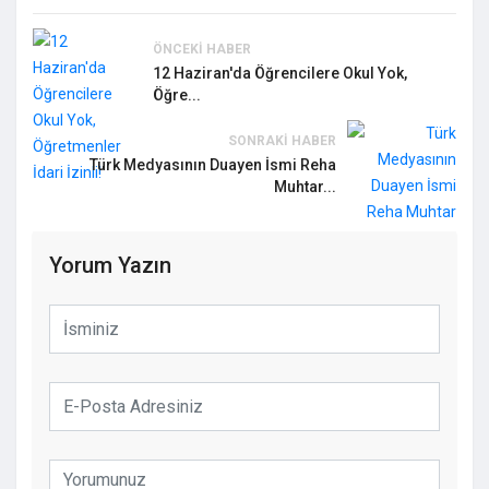
ÖNCEKI HABER
12 Haziran'da Öğrencilere Okul Yok,
Öğre...
Ardahan Belediyesi'nin personel taşıma
SONRAKI HABER
görüntüsü tepki çekti!
Türk Medyasının Duayen İsmi Reha
Muhtar...
Yorum Yazın
"Vira Bismillah" Diyerek AK Parti'ye Geçti!
Orhan Çerkez'in Yorumlara Kapattığı İlk
Paylaşım Gündem Oldu