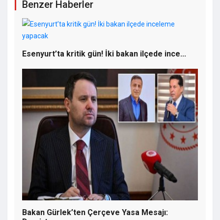
Benzer Haberler
Kaybetti
Esenyurt’ta kritik gün! İki bakan ilçede ince...
Akaryakıt Sektörüne Dev Operasyon: 6
Şirkete El Konuldu, 10 Şirkete Kayyum
Atandı
Bakan Gürlek’ten Çerçeve Yasa Mesajı: