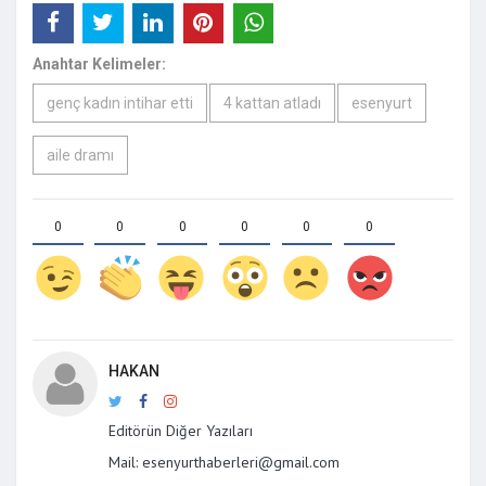
Anahtar Kelimeler:
genç kadın intihar etti
4 kattan atladı
esenyurt
aile dramı
0
0
0
0
0
0
HAKAN
Editörün Diğer Yazıları
Mail: esenyurthaberleri@gmail.com