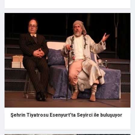
Şehrin Tiyatrosu Esenyurt’ta Seyirci ile buluşuyor