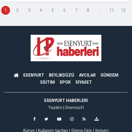
1
2
3
4
5
6
7
8
...
11
12
ESENYURT
BEYLİKDÜZÜ
AVCILAR
GÜNDEM
EĞİTİM
SPOR
SİYASET
ESENYURT HABERLERI
Yazılım |
Onemsoft
Künye
Kullanım Şartları
Sitene Ekle
İletişim