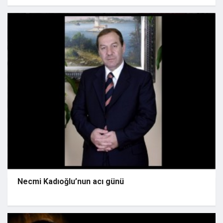
Necmi Kadıoğlu’nun acı günü