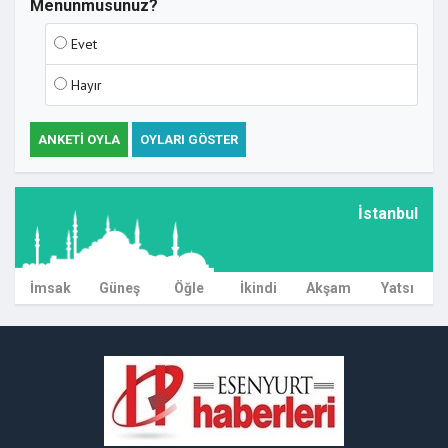
Menunmusunuz?
Evet
Hayır
ANKETI OYLA
OYLARI GÖSTER
İstanbul
İmsak
Güneş
Öğle
İkindi
Akşam
Yatsı