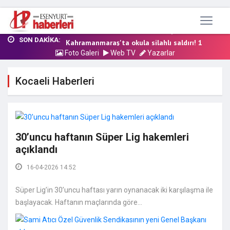
Esenyurt Recep Tayyip Erdoğan Eğitim Külliyes...
Ahmet Özer’in Görevden Uzaklaştırma Kararı Ye...
Kahramanmaraş'ta okula silahlı saldırı! 1 kiş...
SON DAKIKA:
Esenyurt Belediye Başkan Yardımcısı Tahliye o...
Foto Galeri
Web TV
Yazarlar
İBB'ye yolsuzluk operasyonunda yeni dalga: 5...
Esenyurt Recep Tayyip Erdoğan Eğitim Külliyes...
Kocaeli Haberleri
Ahmet Özer’in Görevden Uzaklaştırma Kararı Ye...
30’uncu haftanın Süper Lig hakemleri
açıklandı
16-04-2026 14:52
Süper Lig’in 30’uncu haftası yarın oynanacak iki karşılaşma ile
başlayacak. Haftanın maçlarında göre...