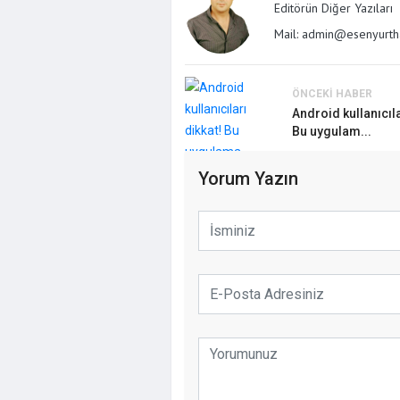
Editörün Diğer Yazıları
Mail: admin@esenyurth
ÖNCEKI HABER
İstanbul'da 
Android kullanıcıla
İçin Geri Say
Bu uygulam...
Çekilecek
Yorum Yazın