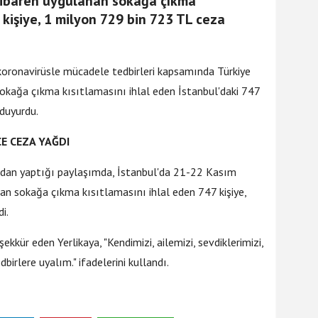
tibaren uygulanan sokağa çıkma
 kişiye, 1 milyon 729 bin 723 TL ceza
diyesi'nin personel taşıma
pki çekti!
ip koronavirüsle mücadele tedbirleri kapsamında Türkiye
okağa çıkma kısıtlamasını ihlal eden İstanbul'daki 747
 duyurdu.
E CEZA YAĞDI
ından yaptığı paylaşımda, İstanbul'da 21-22 Kasım
anan sokağa çıkma kısıtlamasını ihlal eden 747 kişiye,
i.
kür eden Yerlikaya, "Kendimizi, ailemizi, sevdiklerimizi,
birlere uyalım." ifadelerini kullandı.