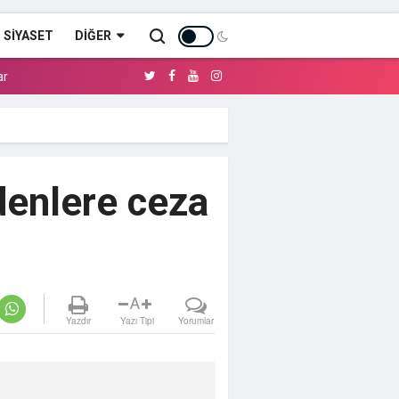
SİYASET
DIĞER
ar
denlere ceza
A
Yazdır
Yazı Tipi
Yorumlar