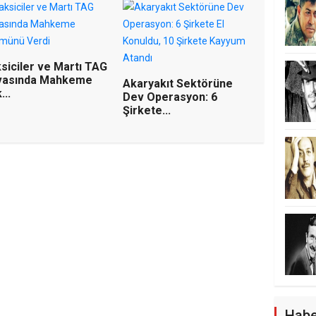
siciler ve Martı TAG
vasında Mahkeme
Akaryakıt Sektörüne
...
Dev Operasyon: 6
Şirkete...
r'dan Kemal Deniz
ır Suçlama: "Ardahan'a ve
t Ediyorlar"
Habe