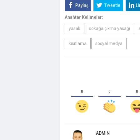
Paylaş
Tweetle
L
Anahtar Kelimeler:
"Vira Bismil
yasak
sokağa çıkma yasağı
Geçti! Orhan
Kapattığı İ
kısıtlama
sosyal medya
0
0
0
ADMIN