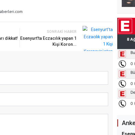
aberleri.com
SONRAKI HABER
15 Bin Kiralık Sosyal Konut
rı dikkat!
Esenyurt’ta Eczacılık yapan 1
ım: İlk Kura Eylülde
Kişi Koron...
Anke
Eseny