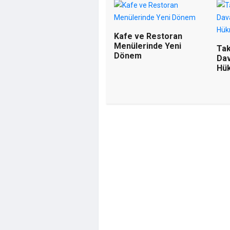
Kafe ve Restoran
Menülerinde Yeni
Tak
Dönem
Da
Hük
Yunus Dünda
Bozkurt'a Ağ
CHP'ye İhane