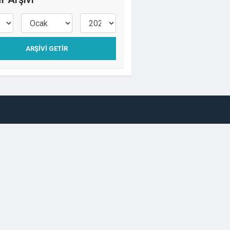
ARŞIVI GETIR
SPOR
SİYASET
e
Kullanım Şartları
Sitene Ekle
İletişim
Haber Gönder
Firma Ekle
İlan Ekle