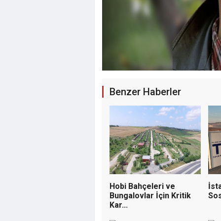
Akaryakıt S
Benzer Haberler
Şirkete El K
Atandı
Hobi Bahçeleri ve
İst
Bungalovlar İçin Kritik
Sos
Kar...