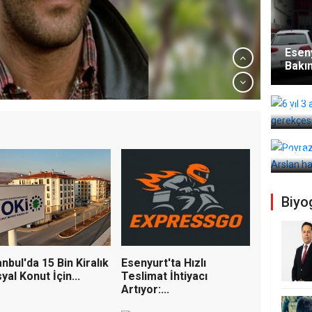
Eseny
Bakı
6 yıl
Özer'
ektörüne Dev Operasyon: 6
Poyra
onuldu, 10 Şirkete Kayyum
Görke
Biyog
anbul'da 15 Bin Kiralık
Esenyurt'ta Hızlı
yal Konut İçin...
Teslimat İhtiyacı
Artıyor:...