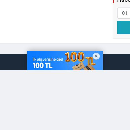
ersitesi'nin Geleceği İçin
tı
BEYLİKDÜZÜ
AVCILAR
GÜNDEM
EĞİTİM
Küny