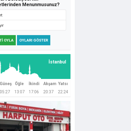
etlerinden Menunmusunuz?
et
yır
TI OYLA
OYLARI GÖSTER
İstanbul
Güneş
Öğle
İkindi
Akşam
Yatsı
05:27
13:07
17:06
20:37
22:24