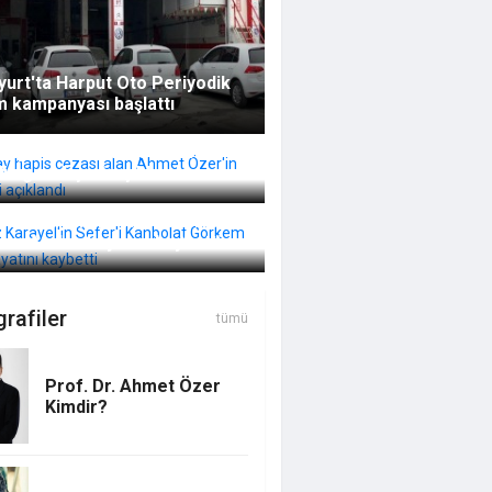
urt'ta Harput Oto Periyodik
m kampanyası başlattı
 3 ay hapis cezası alan Ahmet
in gerekçesi açıklandı
z Karayel'in Sefer'i Kanbolat
m Arslan hayatını kaybetti
rafiler
tümü
Prof. Dr. Ahmet Özer
Kimdir?