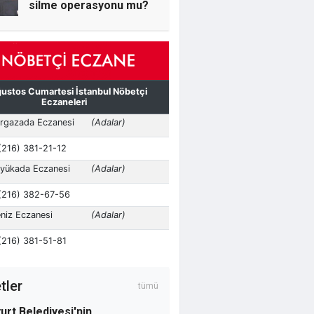
silme operasyonu mu?
Murat Kararkoç
Seyithan İzsiz Kayyumu
Yerdi, İl Başkanı ‘’Biz
Geniş Pencereden
Bakarız’’ Dedi
Osman Kamacı
Altı yaşında evli bir
çocuk ve cehalet
tler
tümü
urt Belediyesi'nin