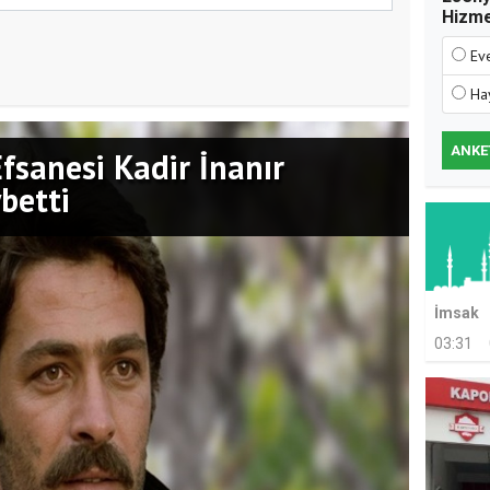
Hizm
Ev
Ha
ANKE
Efsanesi Kadir İnanır
betti
İmsak
03:31