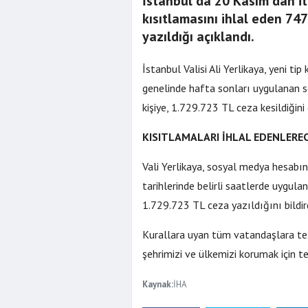
İstanbul'da 20 Kasım'dan i
kısıtlamasını ihlal eden 747
Ardahan Bele
yazıldığı açıklandı.
görüntüsü te
İstanbul Valisi Ali Yerlikaya, yeni t
genelinde hafta sonları uygulanan s
kişiye, 1.729.723 TL ceza kesildiğini
KISITLAMALARI İHLAL EDENLEREC
Vali Yerlikaya, sosyal medya hesab
tarihlerinde belirli saatlerde uygul
1.729.723 TL ceza yazıldığını bildird
Kurallara uyan tüm vatandaşlara teşek
şehrimizi ve ülkemizi korumak için ted
Kaynak:
İHA