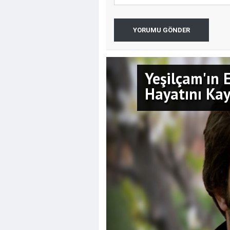
YORUMU GÖNDER
Yeşilçam'ın 
Hayatını Kay